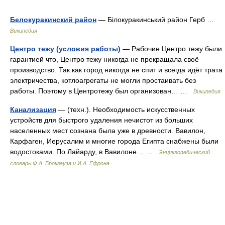
Белокуракинский район
— Білокуракинський район Герб …
Википедия
Центро тежу (условия работы)
— Рабочие Центро тежу были
гарантией что, Центро тежу никогда не прекращала своё
производство. Так как город никогда не спит и всегда идёт трата
электричества, котлоагрегаты не могли простаивать без
работы. Поэтому в Центротежу был организован… …
Википедия
Канализация
— (техн.). Необходимость искусственных
устройств для быстрого удаления нечистот из больших
населенных мест сознана была уже в древности. Вавилон,
Карфаген, Иерусалим и многие города Египта снабжены были
водостоками. По Лайарду, в Вавилоне… …
Энциклопедический
словарь Ф.А. Брокгауза и И.А. Ефрона