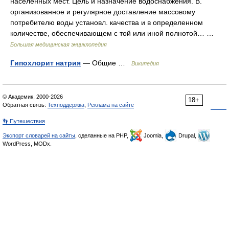
населенных мест. Цель и назначение водоснабжения. В.
организованное и регулярное доставление массовому
потребителю воды установл. качества и в определенном
количестве, обеспечивающем с той или иной полнотой… …
Большая медицинская энциклопедия
Гипохлорит натрия
— Общие …
Википедия
© Академик, 2000-2026
18+
Обратная связь:
Техподдержка
,
Реклама на сайте
👣 Путешествия
Экспорт словарей на сайты
, сделанные на PHP,
Joomla,
Drupal,
WordPress, MODx.